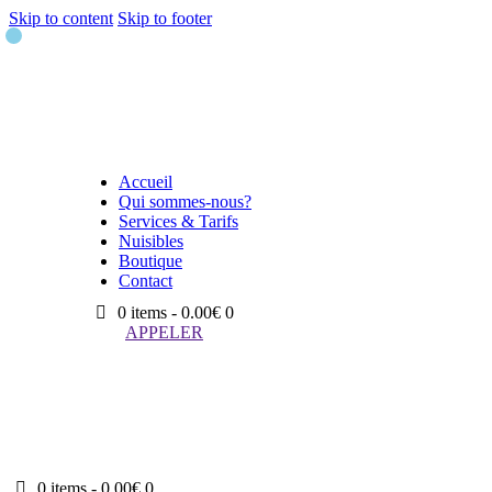
Skip to content
Skip to footer
Accueil
Qui sommes-nous?
Services & Tarifs
Nuisibles
Boutique
Contact
0 items
-
0.00€
0
APPELER
0 items
-
0.00€
0