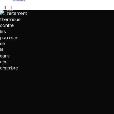
Certibiocide
Devis
sous
24h