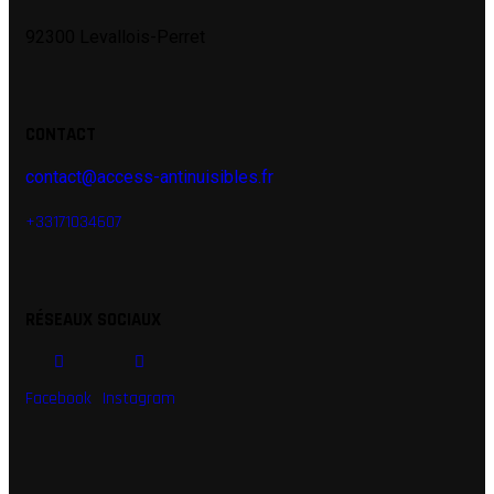
92300 Levallois-Perret
CONTACT
contact@access-antinuisibles.fr
+33171034607
RÉSEAUX SOCIAUX
Facebook
Instagram