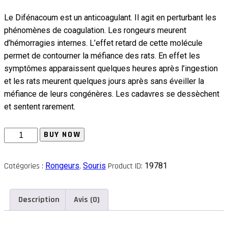
Le Difénacoum est un anticoagulant. Il agit en perturbant les
phénomènes de coagulation. Les rongeurs meurent
d’hémorragies internes. L’effet retard de cette molécule
permet de contourner la méfiance des rats. En effet les
symptômes apparaissent quelques heures après l’ingestion
et les rats meurent quelques jours après sans éveiller la
méfiance de leurs congénères. Les cadavres se dessèchent
et sentent rarement.
quantité
BUY NOW
de
BLOC
Catégories :
Rongeurs
,
Souris
Product ID:
19781
HYDROFUGE
RONGEURS
Description
Avis (0)