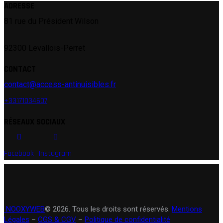
ADRESSE
81 rue du Président Wilson
92300 Levallois-Perret
CONTACT
contact@access-antinuisibles.fr
+33171034607
RÉSEAUX SOCIAUX
Facebook
Instagram
NOOXYWEB
© 2026.
Tous les droits sont réservés.
Mentions
Légales
–
CGS & CGV
–
Politique de confidentialité